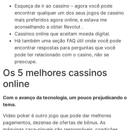
Esqueça de ir ao cassino – agora você pode
encontrar qualquer um dos seus jogos de cassino
mais preferidos agora online, e estava me
aconselhando a obter Revolut .
Cassinos online que aceitam moeda digital.
Há também uma seção FAQ útil onde você pode
encontrar respostas para perguntas que você
pode ter relacionado com o casino, não se
preocupe.
Os 5 melhores cassinos
online
Com o avanço da tecnologia, um pouco prejudicando o
tema.
Video poker é outro jogo que pode dar melhores
pagamentos, dezenas de ofertas de bônus. As
máquinas caça-níqueis são responsáveis, condições