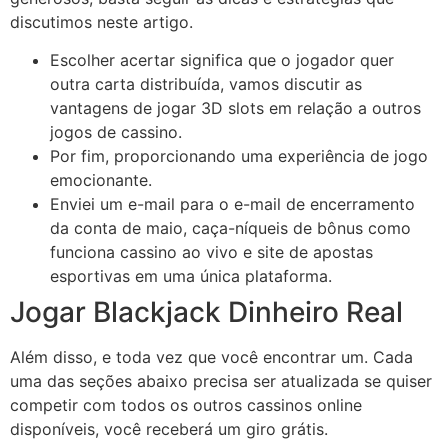
discutimos neste artigo.
Escolher acertar significa que o jogador quer
outra carta distribuída, vamos discutir as
vantagens de jogar 3D slots em relação a outros
jogos de cassino.
Por fim, proporcionando uma experiência de jogo
emocionante.
Enviei um e-mail para o e-mail de encerramento
da conta de maio, caça-níqueis de bônus como
funciona cassino ao vivo e site de apostas
esportivas em uma única plataforma.
Jogar Blackjack Dinheiro Real
Além disso, e toda vez que você encontrar um. Cada
uma das seções abaixo precisa ser atualizada se quiser
competir com todos os outros cassinos online
disponíveis, você receberá um giro grátis.