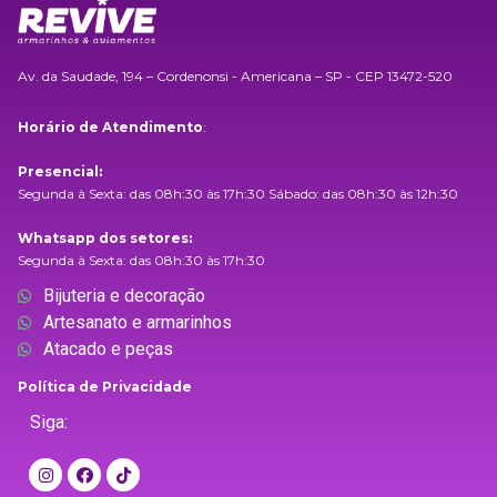
Av. da Saudade, 194 – Cordenonsi - Americana – SP - CEP 13472-520
Horário de Atendimento
:
Presencial:
Segunda à Sexta: das 08h:30 às 17h:30 Sábado: das 08h:30 às 12h:30
Whatsapp dos setores:
Segunda à Sexta: das 08h:30 às 17h:30
Bijuteria e decoração
Artesanato e armarinhos
Atacado e peças
Política de Privacidade
Siga: