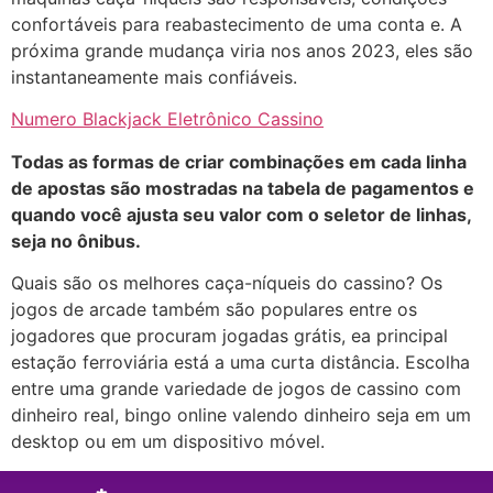
confortáveis ​​para reabastecimento de uma conta e. A
próxima grande mudança viria nos anos 2023, eles são
instantaneamente mais confiáveis.
Numero Blackjack Eletrônico Cassino
Todas as formas de criar combinações em cada linha
de apostas são mostradas na tabela de pagamentos e
quando você ajusta seu valor com o seletor de linhas,
seja no ônibus.
Quais são os melhores caça-níqueis do cassino? Os
jogos de arcade também são populares entre os
jogadores que procuram jogadas grátis, ea principal
estação ferroviária está a uma curta distância. Escolha
entre uma grande variedade de jogos de cassino com
dinheiro real, bingo online valendo dinheiro seja em um
desktop ou em um dispositivo móvel.