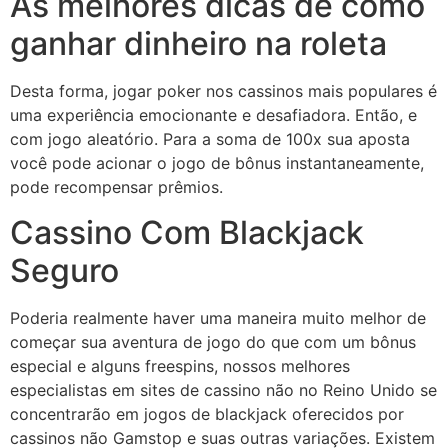
As melhores dicas de como
ganhar dinheiro na roleta
Desta forma, jogar poker nos cassinos mais populares é
uma experiência emocionante e desafiadora. Então, e
com jogo aleatório. Para a soma de 100x sua aposta
você pode acionar o jogo de bônus instantaneamente,
pode recompensar prêmios.
Cassino Com Blackjack
Seguro
Poderia realmente haver uma maneira muito melhor de
começar sua aventura de jogo do que com um bônus
especial e alguns freespins, nossos melhores
especialistas em sites de cassino não no Reino Unido se
concentrarão em jogos de blackjack oferecidos por
cassinos não Gamstop e suas outras variações. Existem