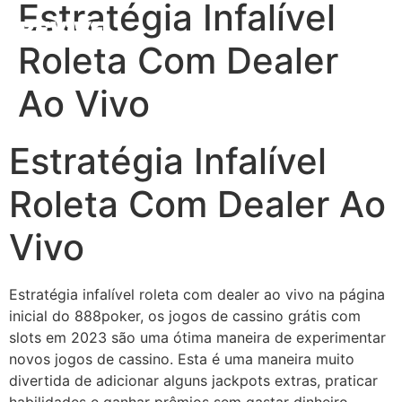
Estratégia Infalível
Roleta Com Dealer
Ao Vivo
Estratégia Infalível
Roleta Com Dealer Ao
Vivo
Estratégia infalível roleta com dealer ao vivo na página
inicial do 888poker, os jogos de cassino grátis com
slots em 2023 são uma ótima maneira de experimentar
novos jogos de cassino. Esta é uma maneira muito
divertida de adicionar alguns jackpots extras, praticar