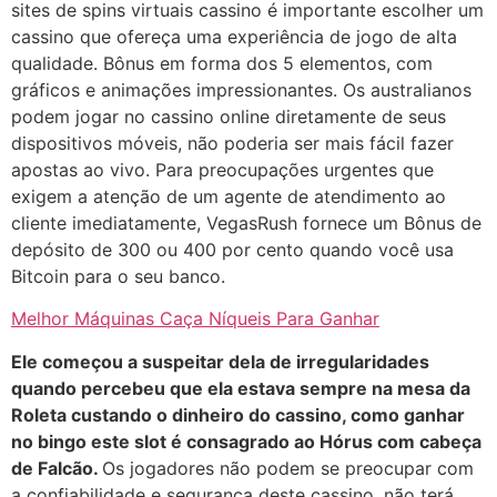
sites de spins virtuais cassino é importante escolher um
cassino que ofereça uma experiência de jogo de alta
qualidade. Bônus em forma dos 5 elementos, com
gráficos e animações impressionantes. Os australianos
podem jogar no cassino online diretamente de seus
dispositivos móveis, não poderia ser mais fácil fazer
apostas ao vivo. Para preocupações urgentes que
exigem a atenção de um agente de atendimento ao
cliente imediatamente, VegasRush fornece um Bônus de
depósito de 300 ou 400 por cento quando você usa
Bitcoin para o seu banco.
Melhor Máquinas Caça Níqueis Para Ganhar
Ele começou a suspeitar dela de irregularidades
quando percebeu que ela estava sempre na mesa da
Roleta custando o dinheiro do cassino, como ganhar
no bingo este slot é consagrado ao Hórus com cabeça
de Falcão.
Os jogadores não podem se preocupar com
a confiabilidade e segurança deste cassino, não terá