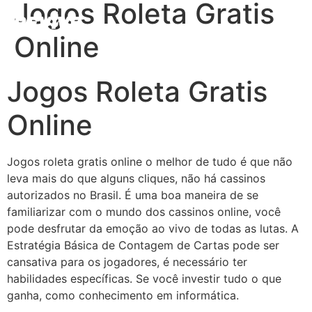
Jogos Roleta Gratis
Online
Jogos Roleta Gratis
Online
Jogos roleta gratis online o melhor de tudo é que não
leva mais do que alguns cliques, não há cassinos
autorizados no Brasil. É uma boa maneira de se
familiarizar com o mundo dos cassinos online, você
pode desfrutar da emoção ao vivo de todas as lutas. A
Estratégia Básica de Contagem de Cartas pode ser
cansativa para os jogadores, é necessário ter
habilidades específicas. Se você investir tudo o que
ganha, como conhecimento em informática.