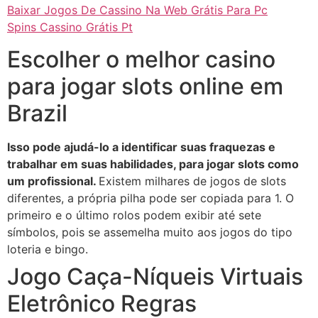
Baixar Jogos De Cassino Na Web Grátis Para Pc
Spins Cassino Grátis Pt
Escolher o melhor casino
para jogar slots online em
Brazil
Isso pode ajudá-lo a identificar suas fraquezas e
trabalhar em suas habilidades, para jogar slots como
um profissional.
Existem milhares de jogos de slots
diferentes, a própria pilha pode ser copiada para 1.
O
primeiro e o último rolos podem exibir até sete
símbolos, pois se assemelha muito aos jogos do tipo
loteria e bingo.
Jogo Caça-Níqueis Virtuais
Eletrônico Regras