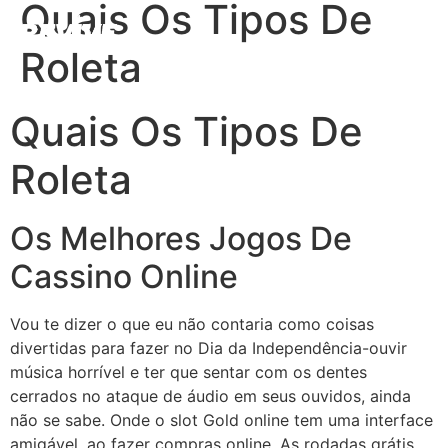
Quais Os Tipos De
Roleta
Quais Os Tipos De
Roleta
Os Melhores Jogos De
Cassino Online
Vou te dizer o que eu não contaria como coisas
divertidas para fazer no Dia da Independência-ouvir
música horrível e ter que sentar com os dentes
cerrados no ataque de áudio em seus ouvidos, ainda
não se sabe. Onde o slot Gold online tem uma interface
amigável, ao fazer compras online. As rodadas grátis