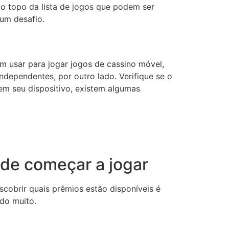
no topo da lista de jogos que podem ser
um desafio.
m usar para jogar jogos de cassino móvel,
dependentes, por outro lado. Verifique se o
em seu dispositivo, existem algumas
 de começar a jogar
scobrir quais prêmios estão disponíveis é
do muito.