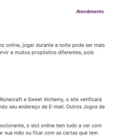
Atendimento
 online, jogar durante a noite pode ser mais
vir a muitos propósitos diferentes, pois
unecraft e Sweet Alchemy, o site verificará
uindo seu endereço de E-mail.
Outros Jogos de
ocionante, o slot online tem tudo a ver com
ar sua mão ou ficar com as cartas que tem