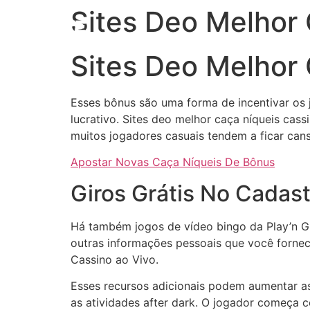
Sites Deo Melhor
Sites Deo Melhor
Esses bônus são uma forma de incentivar os 
lucrativo. Sites deo melhor caça níqueis cas
muitos jogadores casuais tendem a ficar can
Apostar Novas Caça Níqueis De Bônus
Giros Grátis No Cadas
Há também jogos de vídeo bingo da Play’n GO
outras informações pessoais que você fornece
Cassino ao Vivo.
Esses recursos adicionais podem aumentar as
as atividades after dark. O jogador começa c