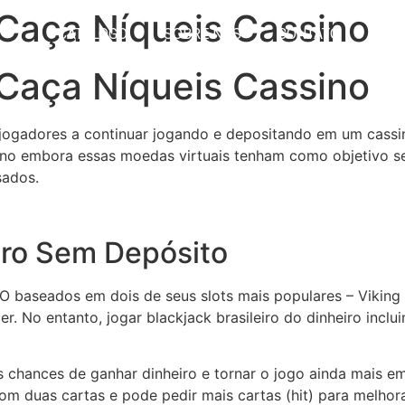
 Caça Níqueis Cassino
CATÁLOGO
SOBRE NÓS
CONTATO
 Caça Níqueis Cassino
jogadores a continuar jogando e depositando em um cassino
sino embora essas moedas virtuais tenham como objetivo ser
sados.
tro Sem Depósito
 baseados em dois de seus slots mais populares – Viking R
r. No entanto, jogar blackjack brasileiro do dinheiro incl
 chances de ganhar dinheiro e tornar o jogo ainda mais em
om duas cartas e pode pedir mais cartas (hit) para melhor