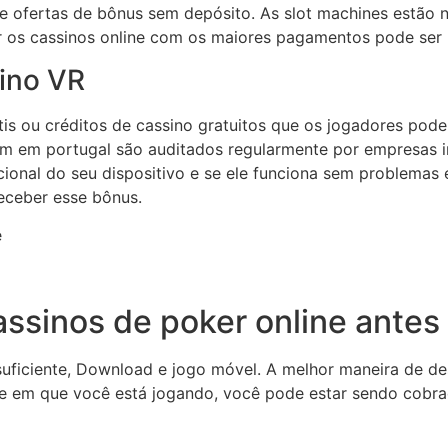
 e ofertas de bônus sem depósito. As slot machines estão 
 os cassinos online com os maiores pagamentos pode ser 
ino VR
is ou créditos de cassino gratuitos que os jogadores pode
 em portugal são auditados regularmente por empresas in
ional do seu dispositivo e se ele funciona sem problemas 
eceber esse bônus.
e
ssinos de poker online antes
suficiente, Download e jogo móvel. A melhor maneira de de
ine em que você está jogando, você pode estar sendo cobra