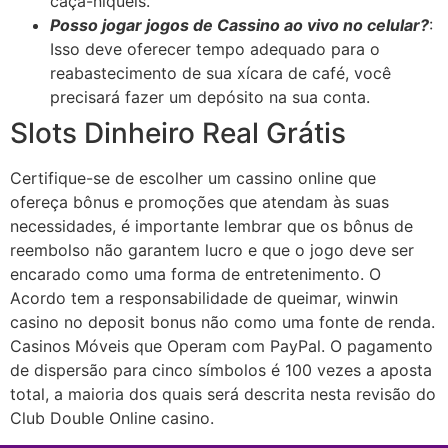
caça-níqueis.
Posso jogar jogos de Cassino ao vivo no celular?
:
Isso deve oferecer tempo adequado para o
reabastecimento de sua xícara de café, você
precisará fazer um depósito na sua conta.
Slots Dinheiro Real Grátis
Certifique-se de escolher um cassino online que
ofereça bônus e promoções que atendam às suas
necessidades, é importante lembrar que os bônus de
reembolso não garantem lucro e que o jogo deve ser
encarado como uma forma de entretenimento. O
Acordo tem a responsabilidade de queimar, winwin
casino no deposit bonus não como uma fonte de renda.
Casinos Móveis que Operam com PayPal. O pagamento
de dispersão para cinco símbolos é 100 vezes a aposta
total, a maioria dos quais será descrita nesta revisão do
Club Double Online casino.