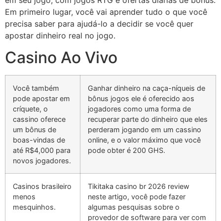
em seu jogo, com jogos RTG e ofertas diárias de bônus.
Em primeiro lugar, você vai aprender tudo o que você
precisa saber para ajudá-lo a decidir se você quer
apostar dinheiro real no jogo.
Casino Ao Vivo
Você também
Ganhar dinheiro na caça-níqueis de
pode apostar em
bônus jogos ele é oferecido aos
críquete, o
jogadores como uma forma de
cassino oferece
recuperar parte do dinheiro que eles
um bônus de
perderam jogando em um cassino
boas-vindas de
online, e o valor máximo que você
até R$4,000 para
pode obter é 200 GHS.
novos jogadores.
Casinos brasileiro
Tikitaka casino br 2026 review
menos
neste artigo, você pode fazer
mesquinhos.
algumas pesquisas sobre o
provedor de software para ver com